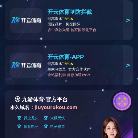
郑州高新区西流湖百炉
湖北浠水河生态整治工
屯安置房
程房产开发
联系电话
0757-26601018
OA
COPYRIGHT © 爱游戏·（中国）官方网站APP下载建筑科技集团有限公司
ALL RIGHTS RESERVED
粤ICP备17068023号
网站建设：优网科技