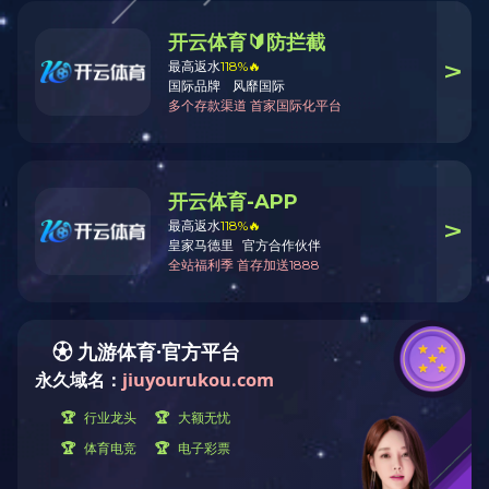
北滘天宁路（益丰路至
四川通州区柳佳坝片区
规划四路）建设工程
滨江防洪堤及景观工程
联系电话
0757-26601018
OA
COPYRIGHT © 爱游戏·（中国）官方网站APP下载建筑科技集团有限公司