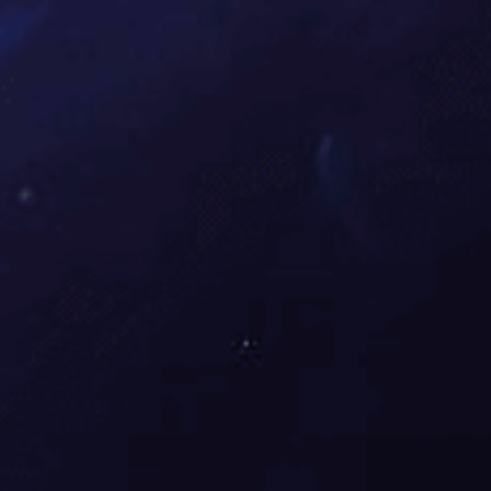
官方网站APP下载人的“N种文学”
04.22
【直击现场】爱游戏·（中国）官方网
站APP下载工程师——“我的眼睛就是
尺”
04.19