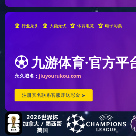
【爱游戏·（中国）官
党，铿
发布时间：2
致春日里最美的你，爱游戏·（中国）官方网站
力、以干事创业的激情和担当，为公司发展建设
回溯去年“三八”国际妇女节，爱游戏·（中