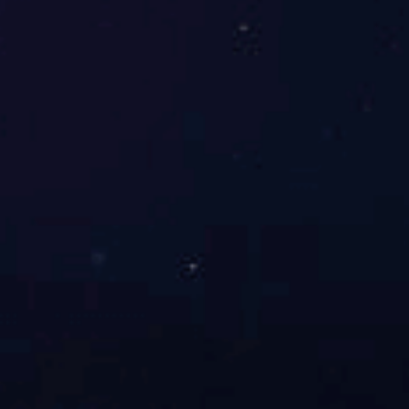
桂凤凰湾芳邻苑项目工友胡永南
娇艳的花朵，不适合在工地“生长”。可对于胡永南而言，敢拼
官方网站APP下载建科佛肇分公司北滘镇乐创中心爱游戏·（中