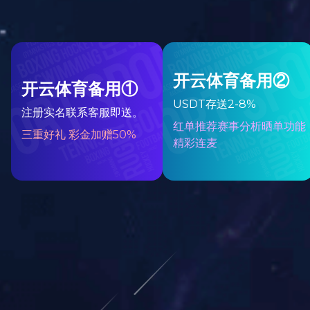
工地的
8
对工友夫妻圆梦迟到多年的“婚纱照”。在
网站APP下载建科集团党委特别推出《铿锵玫瑰
的节日里都美如“花”。
为工友拍婚纱照活动