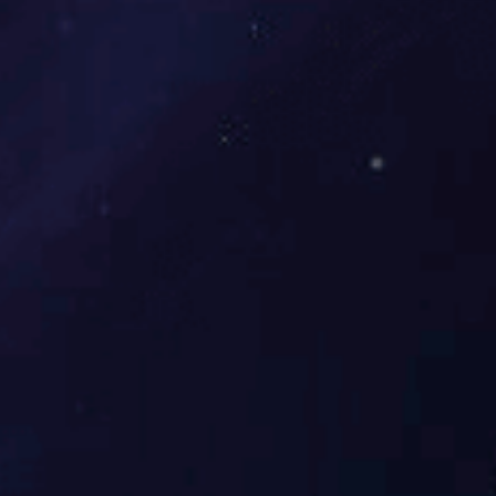
！”
去年得知公司党委要给一线员工组织拍婚纱照的通知，佛肇
地对丈夫说道。
量，是能够对自己有清楚的认知，对待他人的态度不卑不亢，能
女性而认为别人理所应当地就该谦让。同时，想要达成的目标也
个女性要敢于追求平等和自由，但是同时不应该盲目跟风，反而