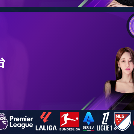
方网站APP下载定制】巾帼心向
锵绽放“她”力量~
4-03-26 浏览量：2472
APP下载建科集团广大女同胞以“巾帼不让须眉”的豪情和努
贡献力量，展现出新作为、新贡献、新风采！
国）官方网站APP下载建科集团党委联合控股集团党委为来自一线