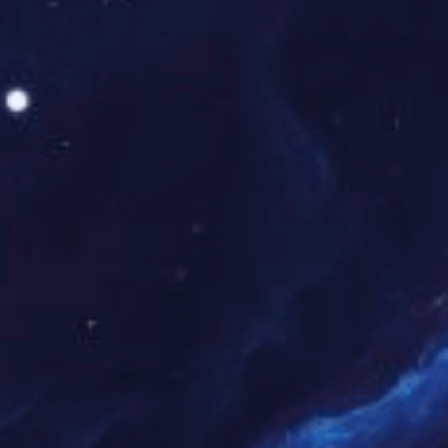
工作中的梁彩燕
雨里去
,
默默耕耘奉献；她始终保持初心，从爱游戏·（中国）官
工地到四会大地盘，在资料版块从未出过差错，目前在北滘医院
大梁，质量资料、送检一手抓，为爱游戏·（中国）官方网站