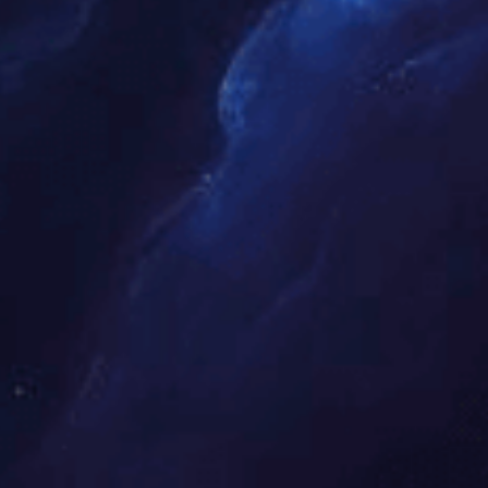
和丈夫在项目拍婚纱照