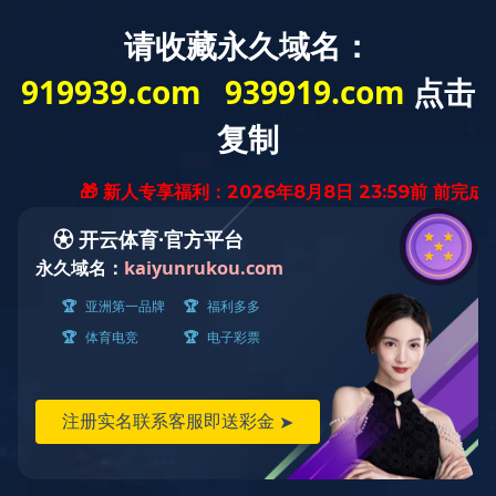
EN
企业要闻
员工文苑
集团资讯
专题报道
高考加油！爱游戏·（中国）官方网站APP下载
建筑爱心助考，为梦护航~