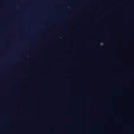
【爱游戏·（中国）官方网站APP下载建科集团】管理
提效，破局突围
06.13
人人讲安全，个个会应急-畅通生命通道|爱游戏·（中
国）官方网站APP下载建科集团2024年度安全生产月
启动仪式圆满举行
05.29
一切以项目为中心|爱游戏·（中国）官方网站APP下
载建科集团总裁一线巡盘
05.20
“佳加家”，爱游戏·（中国）官方网站APP下载建科集