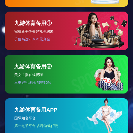
项目现场航拍图
项目对返工人员严格落实“一人一检”
黄少文副市长等一行领导实地视察项目现场后对
项目扎实的现场工作给予高度好评。对于项目后期建
设，黄少文副市长现场也给予重要指导，要求项目一
是做好疫情防控全覆盖，严格落实疫情防控各项工
作；二是高度重视安全生产，对项目实施安全全面排