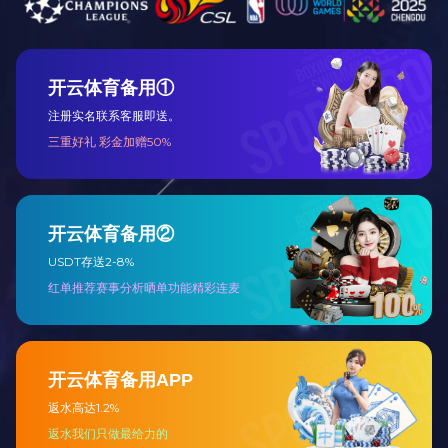
对于节后返岗工人，项目坚持做到管控有力度、
关爱有温度，通过积极查验员工核酸检测报告、健康
码、行程码等情况，组织员工测量体温，全面消杀工
作区和生活区，并设置了隔离观察区等举措，切实为
全面复工复产夯实基础，项目也将于
2
月
10
号前，复
工复产人数突破
300
人。