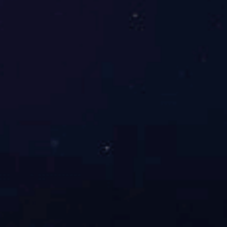
工作
为助力企业有序复工复产，春节期间佛山市政府
还特别出台了援企稳岗专项政策，投入超
2
亿元资
金，发放六大补贴，即“返岗交通补贴、新增员工补
贴、初次就业补贴、共享用工补贴、稳岗示范性补
贴、春节工作补贴”，覆盖佛山市所有企业和异地务
工人员春节前后最关心的返岗稳岗、入职就业、共享
用工等各项问题，为企业及广大务工人员有序复工复
产保驾护航。
爱游戏·（中国）官方网站APP下载建筑执行总
经理邓培初对到访领导的指导与关怀表示由衷的感
谢，现场承诺定将保质保量完成项目建设，确保项目
于今年
9
月份实现完美交付。视察现场，邓培初总还
详细介绍了爱游戏·（中国）官方网站APP下载建筑