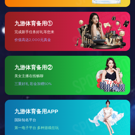
会议伊始，爱游戏·（中国）官方网站APP下载
建筑总经理马小军对各级领导拨冗出席表示感谢，并
表示此次授牌是两级政府对爱游戏·（中国）官方网
站APP下载建筑的肯定、信任与支持，爱游戏·（中
国）官方网站APP下载建筑也定不负期望，持续做好
爱游戏·（中国）官方网站APP下载培养与引进工
作。
会上，马小军总详细介绍了爱游戏·（中国）官
方网站APP下载建筑近年来的发展概况。作为
2021
年
度佛山市
100
强排名第
5
的企业，爱游戏·（中国）官
方网站APP下载建筑近年来的快速发展与公司
10
年来
始终坚持市场化改革、区域化经营、自营化管理及健
全的爱游戏·（中国）官方网站APP下载梯队建设密
不可分。