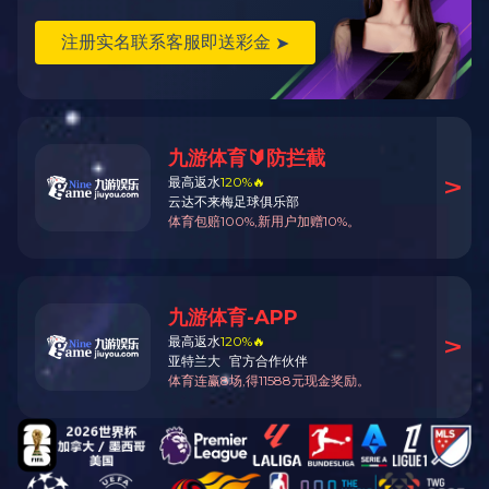
爱游戏·（中国）官方网站APP下载建筑副总经理马
守琛主持揭牌仪式