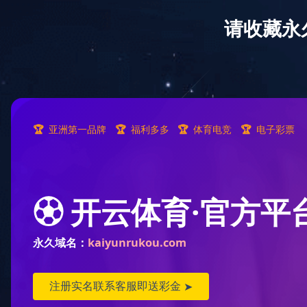
<
代表工程
核心板块