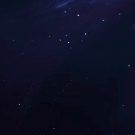
COPYRIGH
A